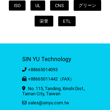
グリーン
ISO
UL
CNS
栄誉
ETL
SIN YU Technology
+88665014093
+88665011442（FAX）
No. 115, Tanding, Xinshi Dist.,
Tainan City, Taiwan
sales@sinyu.com.tw