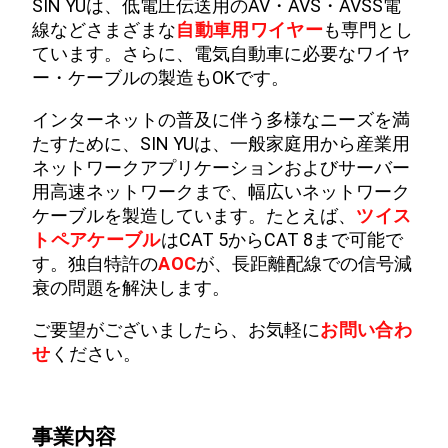
SIN YUは、低電圧伝送用のAV・AVS・AVSS電
線などさまざまな
自動車用ワイヤー
も専門とし
ています。さらに、電気自動車に必要なワイヤ
ー・ケーブルの製造もOKです。
インターネットの普及に伴う多様なニーズを満
たすために、SIN YUは、一般家庭用から産業用
ネットワークアプリケーションおよびサーバー
用高速ネットワークまで、幅広いネットワーク
ケーブルを製造しています。たとえば、
ツイス
トペアケーブル
はCAT 5からCAT 8まで可能で
す。独自特許の
AOC
が、長距離配線での信号減
衰の問題を解決します。
ご要望がございましたら、お気軽に
お問い合わ
せ
ください。
事業内容