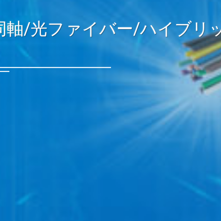
シブル/耐油/UL認証