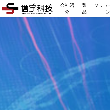
会社紹
製
ソリュ
介
品