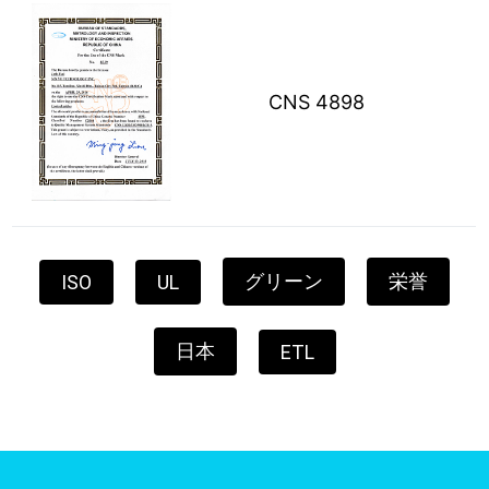
CNS 4898
グリーン
栄誉
ISO
UL
日本
ETL