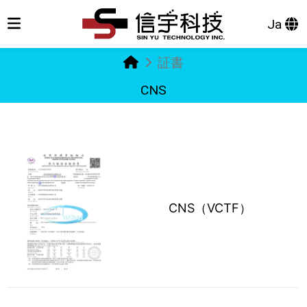
Ja
証書
CNS
CNS（VCTF）